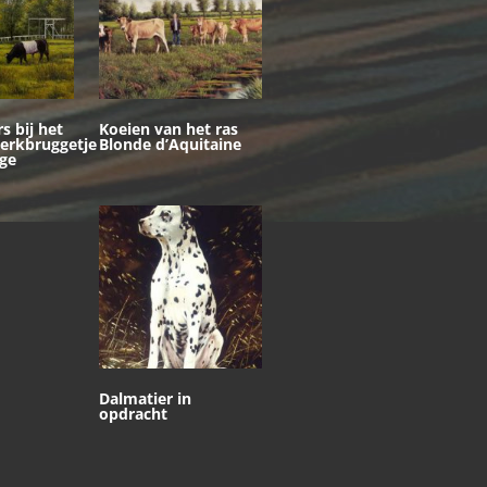
s bij het
Koeien van het ras
erkbruggetje
Blonde d’Aquitaine
ge
Dalmatier in
opdracht