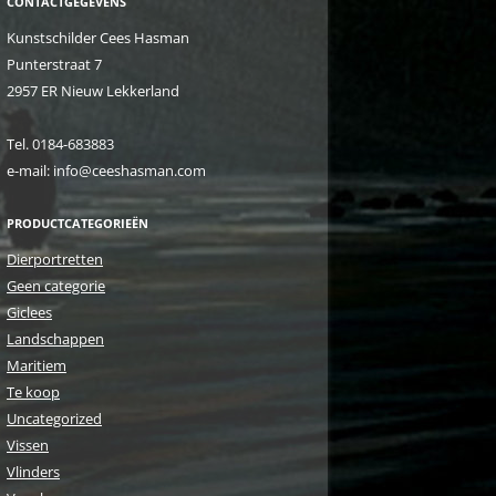
CONTACTGEGEVENS
Kunstschilder Cees Hasman
Punterstraat 7
2957 ER Nieuw Lekkerland
Tel. 0184-683883
e-mail: info@ceeshasman.com
PRODUCTCATEGORIEËN
Dierportretten
Geen categorie
Giclees
Landschappen
Maritiem
Te koop
Uncategorized
Vissen
Vlinders