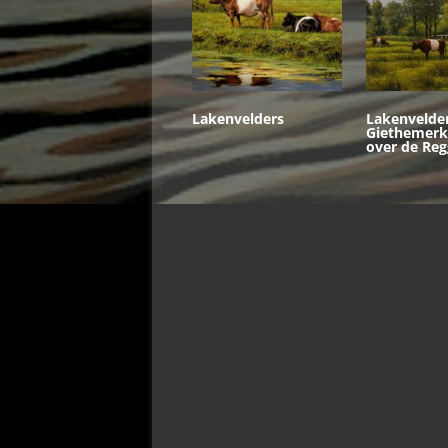
Lakenvelders
Lakenvelder
Giethemerk
over de Reg