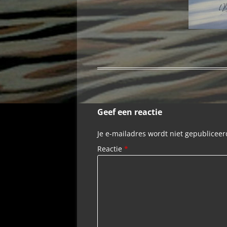
Geef een reactie
Je e-mailadres wordt niet gepubliceer
Reactie
*